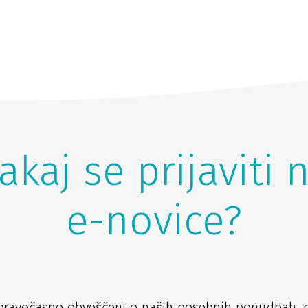
akaj se prijaviti 
e-novice?
pravočasno obveščeni o naših posebnih ponudbah, 