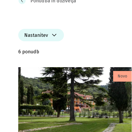
Ponudba in doživetja
Nastanitev
6 ponudb
Novo