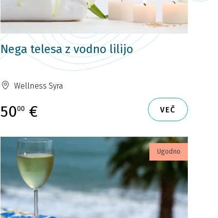
Nega telesa z vodno lilijo
Wellness Syra
50
€
00
VEČ
Ugodno