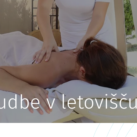
udbe v letovišč