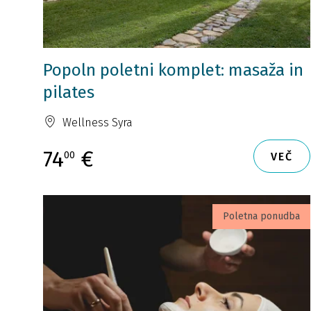
Popoln poletni komplet: masaža in
pilates
Wellness Syra
74
€
00
VEČ
Poletna ponudba