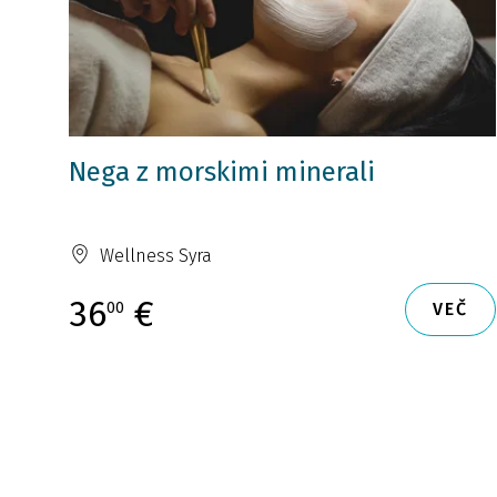
Nega z morskimi minerali
Wellness Syra
36
€
00
VEČ