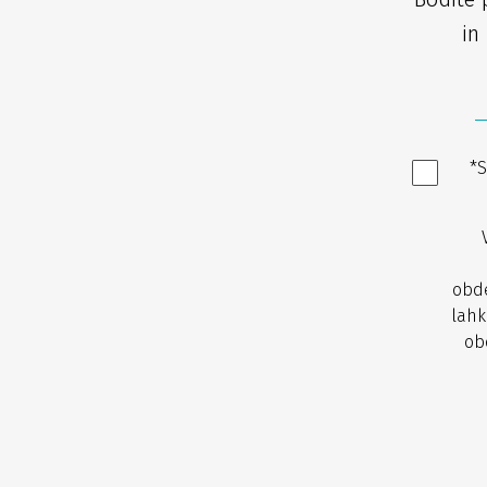
in 
*S
obde
lahk
ob