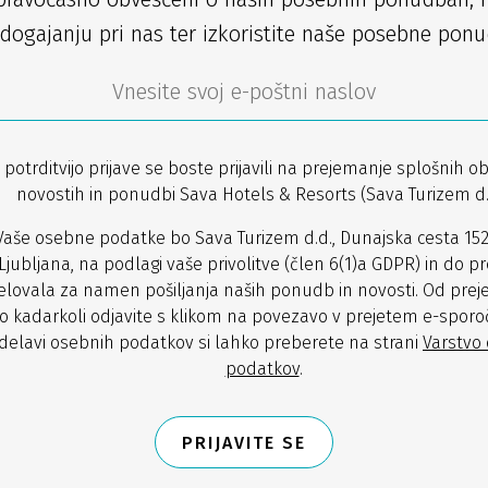
dogajanju pri nas ter izkoristite naše posebne ponu
 potrditvijo prijave se boste prijavili na prejemanje splošnih ob
novostih in ponudbi Sava Hotels & Resorts (Sava Turizem d.d
Vaše osebne podatke bo Sava Turizem d.d., Dunajska cesta 152
Ljubljana, na podlagi vaše privolitve (člen 6(1)a GDPR) in do pr
lovala za namen pošiljanja naših ponudb in novosti. Od prej
o kadarkoli odjavite s klikom na povezavo v prejetem e-sporoč
delavi osebnih podatkov si lahko preberete na strani
Varstvo
podatkov
.
PRIJAVITE SE