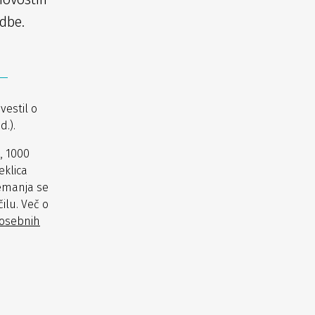
dbe.
vestil o
.).
, 1000
eklica
emanja se
ilu. Več o
 osebnih