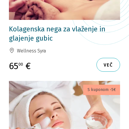
Kolagenska nega za vlaženje in
glajenje gubic
Wellness Syra
65
€
00
VEČ
S kuponom -5€