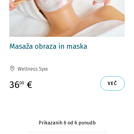
Masaža obraza in maska
Wellness Syra
36
€
00
VEČ
Prikazanih 6
od 6 ponudb