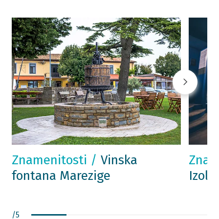
Znamenitosti /
Vinska
Znam
fontana Marezige
Izola
/
5