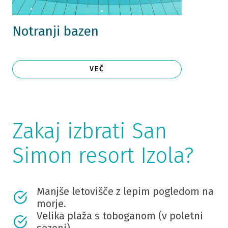
Notranji bazen
VEČ
Zakaj izbrati San
Simon resort Izola?
Manjše letovišče z lepim pogledom na
morje.
Velika plaža s toboganom (v poletni