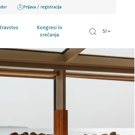
ador
Prijava / registracija
dravstvo
Kongresi in
SI
srečanja