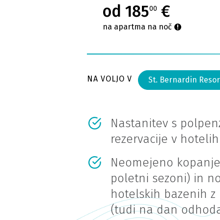
od 185
€
00
na apartma na noč
NA VOLJO V
St. Bernardin Resor
Nastanitev s polpe
rezervacije v hotelih
Neomejeno kopanje 
poletni sezoni) in n
hotelskih bazenih z
(tudi na dan odhod