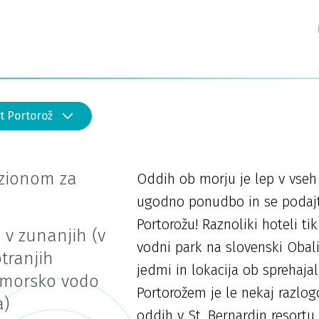
t Portorož
nzionom za
Oddih ob morju je lep v vseh l
ugodno ponudbo in se podajte
Portorožu! Raznoliki hoteli ti
v zunanjih (v
vodni park na slovenski Obali,
otranjih
jedmi in lokacija ob sprehaja
 morsko vodo
Portorožem je le nekaj razlog
a)
oddih v St. Bernardin resortu 