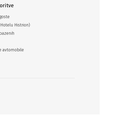
oritve
goste
 Hotelu Histrion)
 bazenih
ne avtomobile