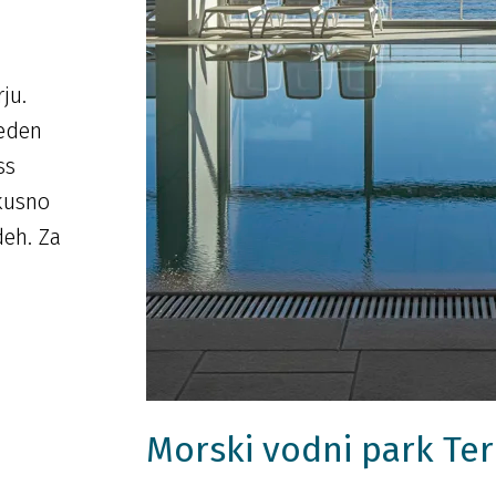
ju.
reden
ss
okusno
deh. Za
Morski vodni park Te