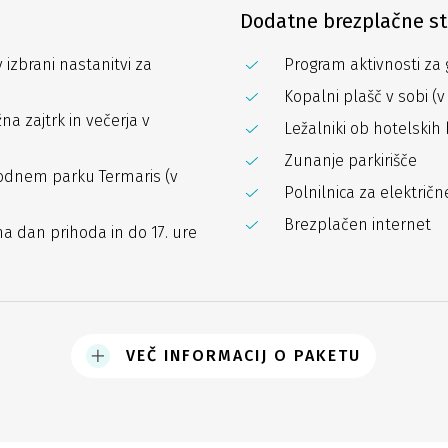
Dodatne brezplačne st
 izbrani nastanitvi za
Program aktivnosti za 
Kopalni plašč v sobi (v
 zajtrk in večerja v
Ležalniki ob hotelskih
Zunanje parkirišče
dnem parku Termaris (v
Polnilnica za električ
Brezplačen internet
na dan prihoda in do 17. ure
VEČ INFORMACIJ O PAKETU