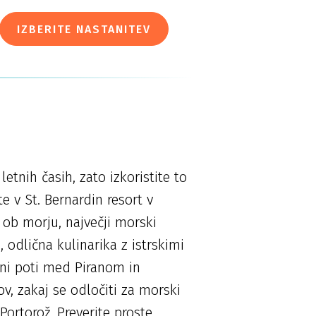
IZBERITE NASTANITEV
etnih časih, zato izkoristite to
 v St. Bernardin resort v
k ob morju, največji morski
 odlična kulinarika z istrskimi
lni poti med Piranom in
ov, zakaj se odločiti za morski
Portorož. Preverite proste