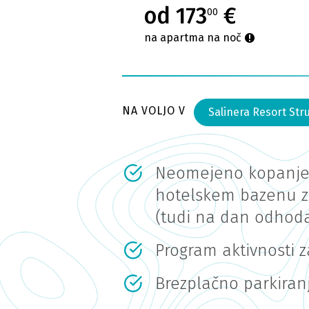
od 173
€
00
na apartma na noč
NA VOLJO V
Salinera Resort Str
Neomejeno kopanje
hotelskem bazenu z
(tudi na dan odhod
Program aktivnosti z
Brezplačno parkiran