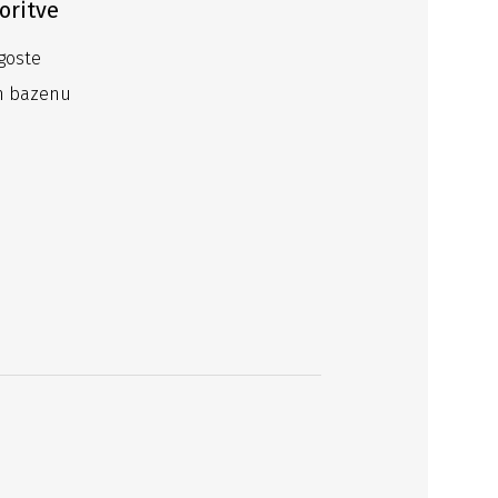
oritve
goste
em bazenu