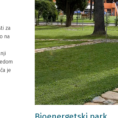
ti za
so na
nji
gledom
ča je
Bioenergetski park