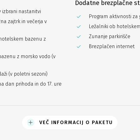
Dodatne brezplačne st
 izbrani nastanitvi
Program aktivnosti za 
 zajtrk in večerja v
Ležalniki ob hotelsk
Zunanje parkirišče
hotelskem bazenu z
Brezplačen internet
azenu z morsko vodo (v
ži (v poletni sezoni)
na dan prihoda in do 17. ure
VEČ INFORMACIJ O PAKETU