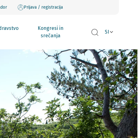
ador
Prijava / registracija
dravstvo
Kongresi in
SI
srečanja