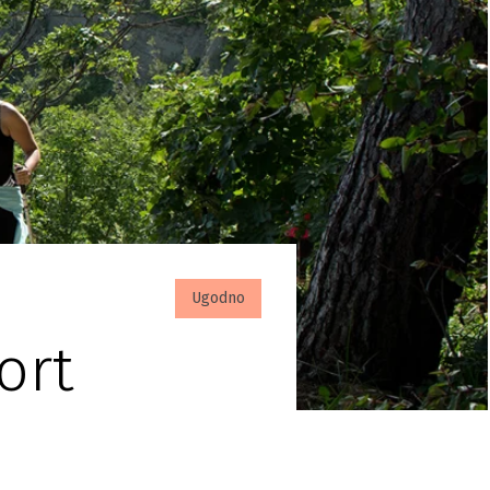
Ugodno
ort