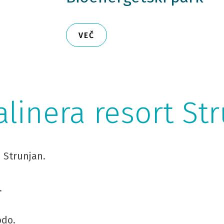
VEČ
Salinera resort St
 Strunjan.
.
odo.