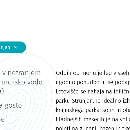
unjan
 v notranjem
Oddih ob morju je lep v vseh l
 morsko vodo
ugodno ponudbo in se podajte
a)
Letovišče se nahaja na idiličn
parku Strunjan. Je idealno iz
a goste
krajinskega parka, solin in ob
je
hladnejših mesecih je na volj
poleti pa zunanji bazen in tr