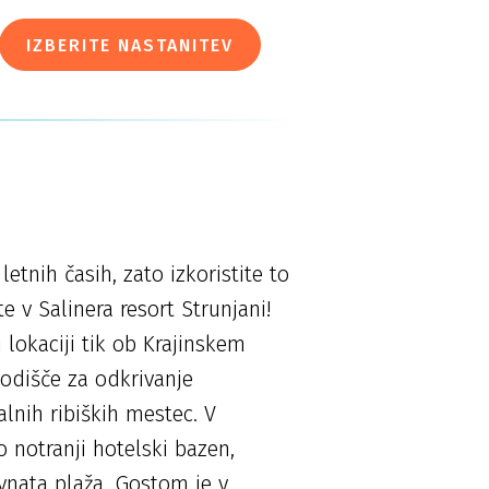
IZBERITE NASTANITEV
etnih časih, zato izkoristite to
 v Salinera resort Strunjani!
i lokaciji tik ob Krajinskem
hodišče za odkrivanje
alnih ribiških mestec. V
o notranji hotelski bazen,
avnata plaža. Gostom je v