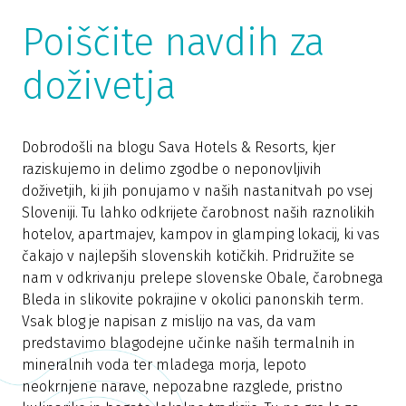
Poiščite navdih za
doživetja
Dobrodošli na blogu Sava Hotels & Resorts, kjer
raziskujemo in delimo zgodbe o neponovljivih
doživetjih, ki jih ponujamo v naših nastanitvah po vsej
Sloveniji. Tu lahko odkrijete čarobnost naših raznolikih
hotelov, apartmajev, kampov in glamping lokacij, ki vas
čakajo v najlepših slovenskih kotičkih. Pridružite se
nam v odkrivanju prelepe slovenske Obale, čarobnega
Bleda in slikovite pokrajine v okolici panonskih term.
Vsak blog je napisan z mislijo na vas, da vam
predstavimo blagodejne učinke naših termalnih in
mineralnih voda ter mladega morja, lepoto
neokrnjene narave, nepozabne razglede, pristno