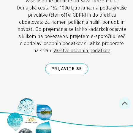
Vaše osebne podatke bo Sava Turizem d.d.,
Dunajska cesta 152, 1000 Ljubljana, na podlagi vaše
privolitve (člen 6(1)a GDPR) in do preklica
obdelovala za namen pošiljanja naših ponudb in
novosti. Od prejemanja se lahko kadarkoli odjavite
s klikom na povezavo v prejetem e-sporočilu. Več
o obdelavi osebnih podatkov si lahko preberete
na strani
Varstvo osebnih podatkov
.
PRIJAVITE SE