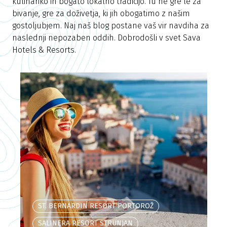
kulinariko in bogato lokalno tradicijo. Tu ne gre le za
bivanje, gre za doživetja, ki jih obogatimo z našim
gostoljubjem. Naj naš blog postane vaš vir navdiha za
naslednji nepozaben oddih. Dobrodošli v svet Sava
Hotels & Resorts.
ST. BERNARDIN RESORT PORTOROŽ
SALINERA RESORT STRUNJAN