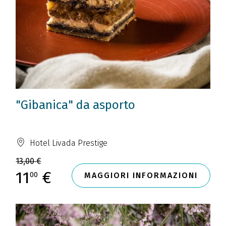
"Gibanica" da asporto
Hotel Livada Prestige
13,00 €
11
€
00
MAGGIORI INFORMAZIONI