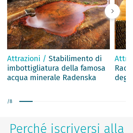
Attrazioni /
Stabilimento di
Attra
imbottigliatura della famosa
Radg
acqua minerale Radenska
degu
/
8
Perché iscriversi alla