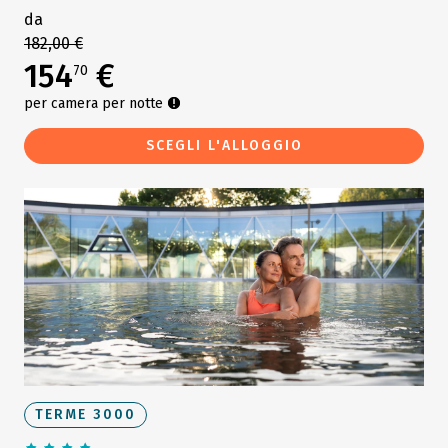
da
182,00 €
154
€
70
per camera per notte
SCEGLI L'ALLOGGIO
TERME 3000