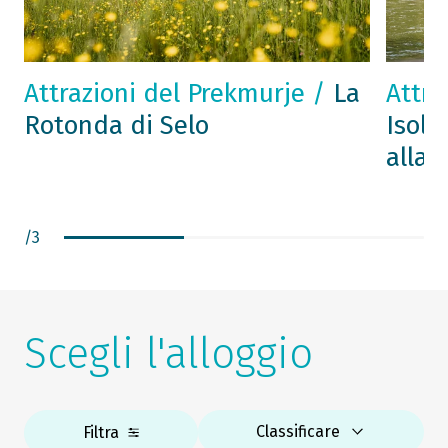
Attrazioni del Prekmurje /
La
Attra
Rotonda di Selo
Isola
alla 
/
3
Scegli l'alloggio
Classificare
Filtra