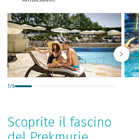
1
/
6
Scoprite il fascino
del Prekmurje