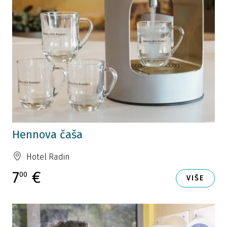
Hennova čaša
Hotel Radin
7
€
00
VIŠE