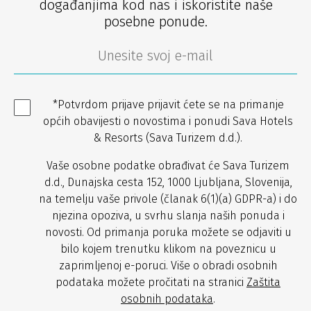
događanjima kod nas i iskoristite naše
posebne ponude.
*Potvrdom prijave prijavit ćete se na primanje
općih obavijesti o novostima i ponudi Sava Hotels
& Resorts (Sava Turizem d.d.).
Vaše osobne podatke obrađivat će Sava Turizem
d.d., Dunajska cesta 152, 1000 Ljubljana, Slovenija,
na temelju vaše privole (članak 6(1)(a) GDPR-a) i do
njezina opoziva, u svrhu slanja naših ponuda i
novosti. Od primanja poruka možete se odjaviti u
bilo kojem trenutku klikom na poveznicu u
zaprimljenoj e-poruci. Više o obradi osobnih
podataka možete pročitati na stranici
Zaštita
osobnih podataka
.