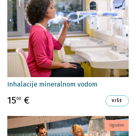
Inhalacije mineralnom vodom
15
€
00
VIŠE
Ugodno