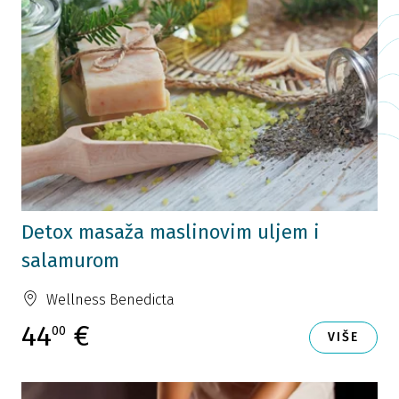
Detox masaža maslinovim uljem i
salamurom
Wellness Benedicta
44
€
00
VIŠE