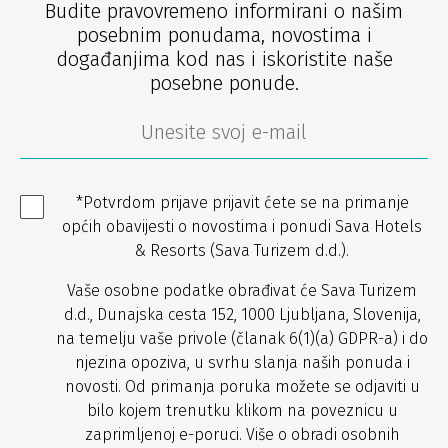
Budite pravovremeno informirani o našim
posebnim ponudama, novostima i
događanjima kod nas i iskoristite naše
posebne ponude.
*Potvrdom prijave prijavit ćete se na primanje
općih obavijesti o novostima i ponudi Sava Hotels
& Resorts (Sava Turizem d.d.).
Vaše osobne podatke obrađivat će Sava Turizem
d.d., Dunajska cesta 152, 1000 Ljubljana, Slovenija,
na temelju vaše privole (članak 6(1)(a) GDPR-a) i do
njezina opoziva, u svrhu slanja naših ponuda i
novosti. Od primanja poruka možete se odjaviti u
bilo kojem trenutku klikom na poveznicu u
zaprimljenoj e-poruci. Više o obradi osobnih