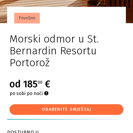
Povoljno
Morski odmor u St.
Bernardin Resortu
Portorož
od 185
€
00
po sobi po noći
ODABERITE SMJEŠTAJ
DOSTUPNO U