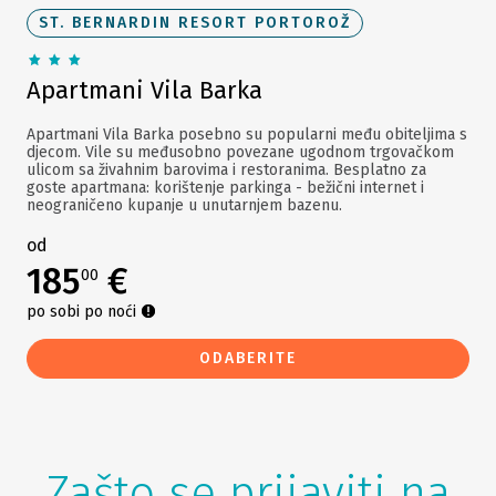
ST. BERNARDIN RESORT PORTOROŽ
Apartmani Vila Barka
Apartmani Vila Barka posebno su popularni među obiteljima s
djecom. Vile su međusobno povezane ugodnom trgovačkom
ulicom sa živahnim barovima i restoranima. Besplatno za
goste apartmana: korištenje parkinga - bežični internet i
neograničeno kupanje u unutarnjem bazenu.
od
185
€
00
po sobi po noći
ODABERITE
Zašto se prijaviti na