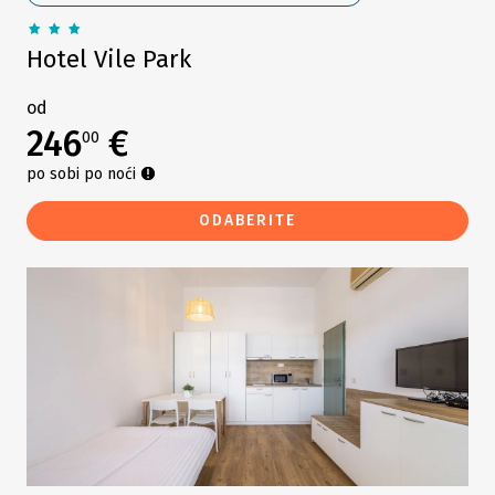
Hotel Vile Park
od
246
€
00
po sobi po noći
ODABERITE