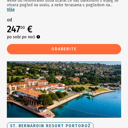
Neke od renoviranih soba očarat će vas balkonom s kojeg se
otvara pogled na uvalu, a neke terasama s pogledom na...
Više
od
247
€
00
po sobi po noći
ODABERITE
ST. BERNARDIN RESORT PORTOROŽ