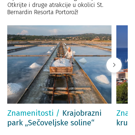
Otkrijte i druge atrakcije u okolici St.
Bernardin Resorta Portorož!
Znamenitosti /
Krajobrazni
Znam
park „Sečoveljske soline“
kružn