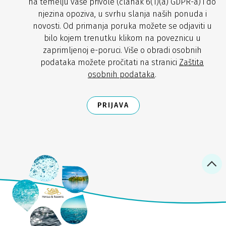
na temelju vaše privole (članak 6(1)(a) GDPR-a) i do
njezina opoziva, u svrhu slanja naših ponuda i
novosti. Od primanja poruka možete se odjaviti u
bilo kojem trenutku klikom na poveznicu u
zaprimljenoj e-poruci. Više o obradi osobnih
podataka možete pročitati na stranici
Zaštita
osobnih podataka
.
PRIJAVA