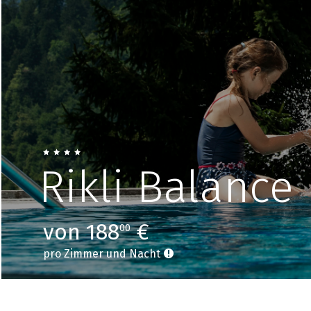
Rikli Balance
von 188
€
00
pro Zimmer und Nacht