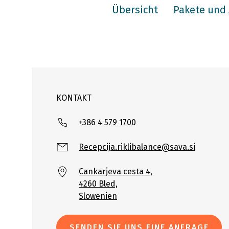
Übersicht
Pakete und 
KONTAKT
+386 4 579 1700
Recepcija.riklibalance@sava.si
Cankarjeva cesta 4,
4260 Bled,
Slowenien
SENDEN SIE UNS EINE ANFRAGE