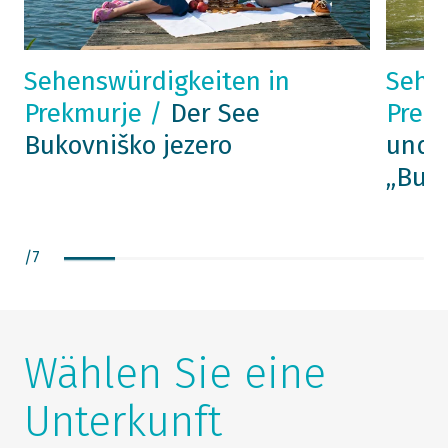
Sehenswürdigkeiten in
Sehe
Prekmurje /
Der See
Prek
Bukovniško jezero
und d
„Bujr
/
7
Wählen Sie eine
Unterkunft