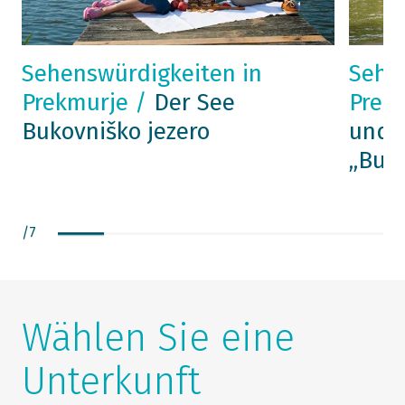
Sehenswürdigkeiten in
Sehe
Prekmurje /
Der See
Prek
Bukovniško jezero
und d
„Bujr
/
7
Wählen Sie eine
Unterkunft