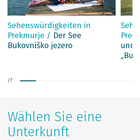
Sehenswürdigkeiten in
Sehe
Prekmurje /
Der See
Prek
Bukovniško jezero
und d
„Bujr
/
7
Wählen Sie eine
Unterkunft